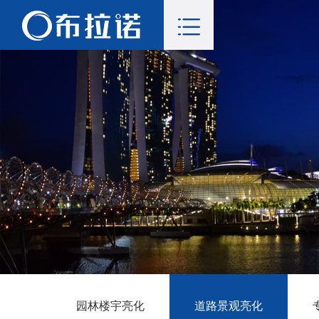
园林楼宇亮化
道路景观亮化