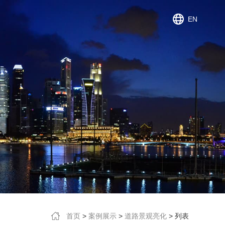
EN
首页
>
案例展示
>
道路景观亮化
> 列表