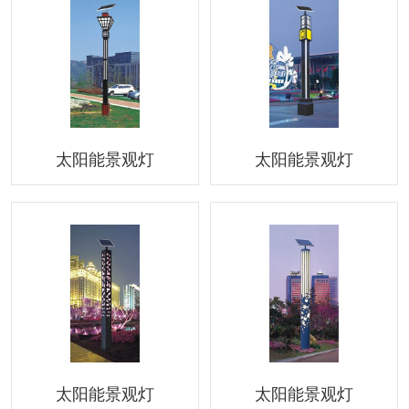
太阳能景观灯
太阳能景观灯
太阳能景观灯
太阳能景观灯